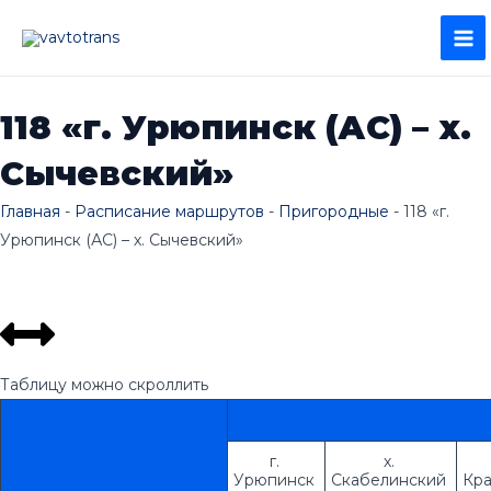
Перейти
MA
к
ME
содержимому
118 «г. Урюпинск (АС) – х.
Сычевский»
Главная
-
Расписание маршрутов
-
Пригородные
-
118 «г.
Урюпинск (АС) – х. Сычевский»
Таблицу можно скроллить
г. 
х. 
Урюпинск 
Скабелинский 
Кра