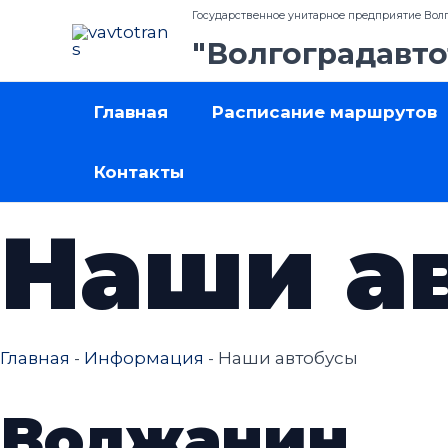
Перейти
Государственное унитарное предприятие Волг
к
"Волгоградавто
содержимому
Главная
Расписание маршрутов
Контакты
Наши а
Главная
-
Информация
-
Наши автобусы
Волжанин