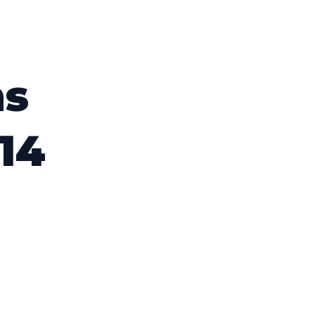
ns
14