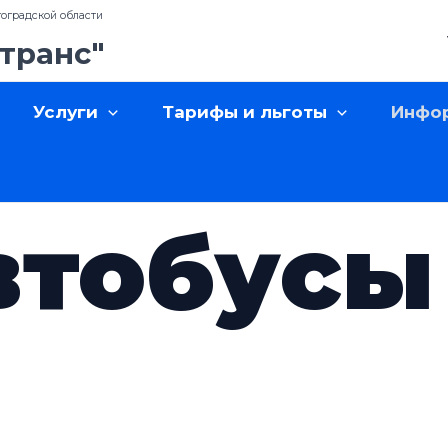
оградской области
транс"
Услуги
Тарифы и льготы
Инфо
втобусы