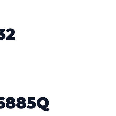
32
6885Q