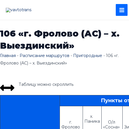
Перейти
MA
к
ME
содержимому
106 «г. Фролово (АС) – х.
Выездинский»
Главная
-
Расписание маршрутов
-
Пригородные
-
106 «г.
Фролово (АС) – х. Выездинский»
Таблицу можно скроллить
Пункты о
х. 
Паника
г. 
О/л 
Фролово 
«Сосна» 
Зи