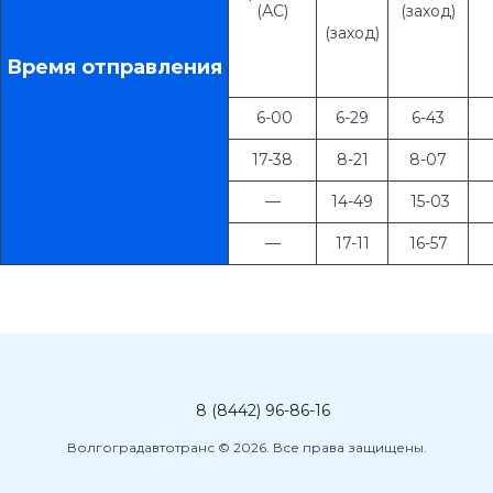
(АС)
(заход)
(заход)
Время отправления
 6-00
6-29
6-43
17-38
8-21
8-07
—
14-49
 15-03
—
17-11
16-57
8 (8442) 96-86-16
Волгоградавтотранс © 2026. Все права защищены.