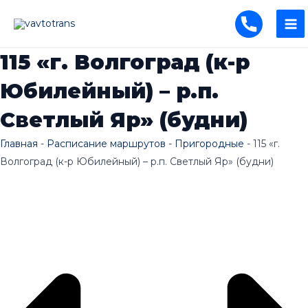
Перейти
MA
к
ME
содержимому
115 «г. Волгоград (к-р
Юбилейный) – р.п.
Светлый Яр» (будни)
Главная
-
Расписание маршрутов
-
Пригородные
-
115 «г.
Волгоград (к-р Юбилейный) – р.п. Светлый Яр» (будни)