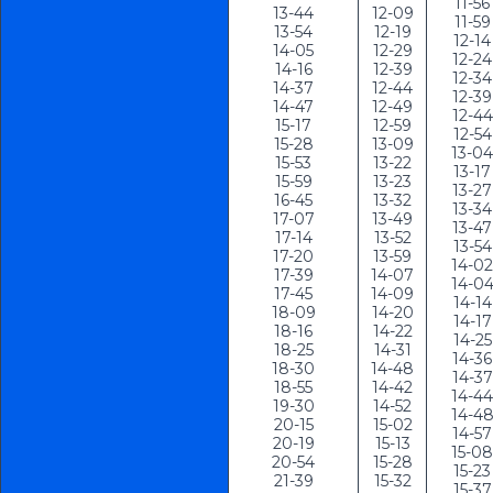
11-56

13-44

12-09

11-59

13-54

12-19

12-14

14-05

12-29

12-24

14-16

12-39

12-34

14-37

12-44

12-39

14-47

12-49

12-44

15-17

12-59

12-54

15-28

13-09

13-04

15-53

13-22

13-17

15-59

13-23

13-27

16-45

13-32

13-34

17-07

13-49

13-47

17-14

13-52

13-54

17-20

13-59

14-02

17-39

14-07

14-04
17-45

14-09

14-14

18-09

14-20

14-17

18-16

14-22

14-25

18-25

14-31

14-36

18-30

14-48

14-37

18-55

14-42

14-44

19-30

14-52

14-48
20-15

15-02

14-57

20-19

15-13

15-08

20-54

15-28

15-23

21-39
15-32

15-37
