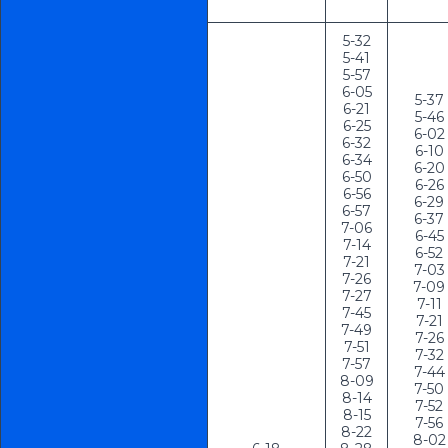
5-32

5-41

5-57

6-05

5-37

6-21

5-46

6-25

6-02

6-32

6-10

6-34

6-20

6-50

6-26

6-56

6-29

6-57

6-37

7-06

6-45

7-14

6-52

7-21

7-03

7-26

7-09

7-27

7-11

7-45

7-21

7-49

7-26

7-51

7-32

7-57

7-44

8-09

7-50

8-14

7-52

8-15

7-56

8-22

8-02
