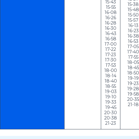
15-43

15-38

15-55

15-48

16-08

15-50

16-26

15-57

16-28

16-13

16-30

16-23

16-43

16-38

16-58

16-53

17-00

17-05

17-22

17-40

17-23

17-55

17-30

18-05

17-53

18-45

18-00

18-50

18-14

19-19

18-40

19-23

18-55

19-28

19-03

19-58

19-10

20-35

19-33

21-18
19-45

20-30

20-38

21-23