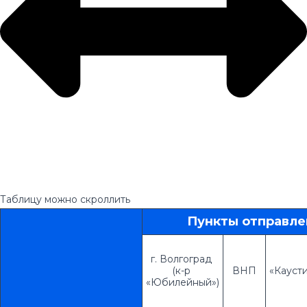
Таблицу можно скроллить
г. Волгоград 
(к-р 
  ВНП  
«Кауст
«Юбилейный»)