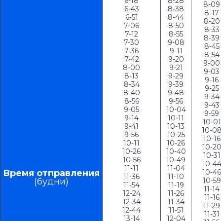
6-18

8-28

8-09

6-43

8-38

8-17

6-51

8-44

8-20

7-06

8-50

8-33

7-12

8-55

8-39

7-30

9-08

8-45

7-36

9-11

8-54

7-42

9-20

9-00

8-00

9-21

9-03

8-13

9-29

9-16

8-34

9-39

9-25

8-40

9-48

9-34

8-56

9-56

9-43

9-05

10-04

9-59

9-14

10-11

10-01

9-41

10-13

10-08
9-56

10-25

10-16

10-11

10-26

10-20
10-26

10-40

10-31

10-56

10-49

10-44
11-11

11-04

Время 
отправления
10-46

11-36

11-10

(будни)
10-59

11-54

11-19

11-14

12-24

11-26

11-16

12-34

11-34

11-29

12-44

11-51

11-31

13-14

12-04
